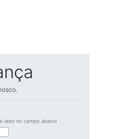
ança
nosco.
ao lado no campo abaixo