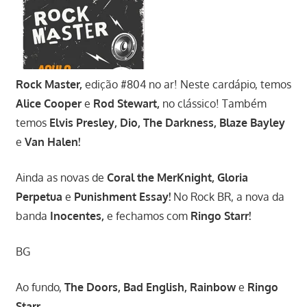
Rock Master,
edição #804 no ar! Neste cardápio, temos
Alice Cooper
e
Rod Stewart,
no clássico! Também
temos
Elvis Presley, Dio, The Darkness, Blaze Bayley
e
Van Halen!
Ainda as novas de
Coral the MerKnight, Gloria
Perpetua
e
Punishment Essay!
No Rock BR, a nova da
banda
Inocentes,
e fechamos com
Ringo Starr!
BG
Ao fundo,
The Doors, Bad English, Rainbow
e
Ringo
Starr