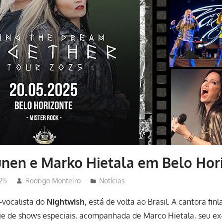
unen e Marko Hietala em Belo Hor
025
Rodrigo Monteiro
Notícias
x-vocalista do
Nightwish
, está de volta ao Brasil. A cantora fin
rie de shows especiais, acompanhada de Marco Hietala, seu e