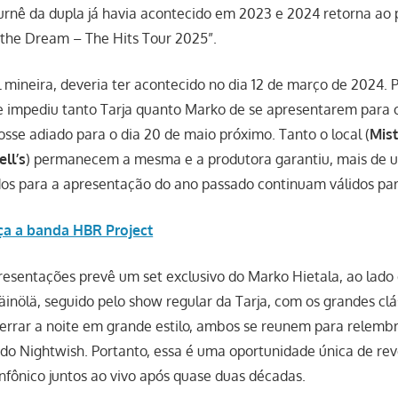
rnê da dupla já havia acontecido em 2023 e 2024 retorna ao p
g the Dream – The Hits Tour 2025”.
 mineira, deveria ter acontecido no dia 12 de março de 2024.
 impediu tanto Tarja quanto Marko de se apresentarem para o
sse adiado para o dia 20 de maio próximo. Tanto o local (
Mis
ll’s
) permanecem a mesma e a produtora garantiu, mais de u
dos para a apresentação do ano passado continuam válidos pa
a a banda HBR Project
esentações prevê um set exclusivo do Marko Hietala, ao lado
ölä, seguido pelo show regular da Tarja, com os grandes clá
cerrar a noite em grande estilo, ambos se reunem para relemb
do Nightwish. Portanto, essa é uma oportunidade única de rev
infônico juntos ao vivo após quase duas décadas.