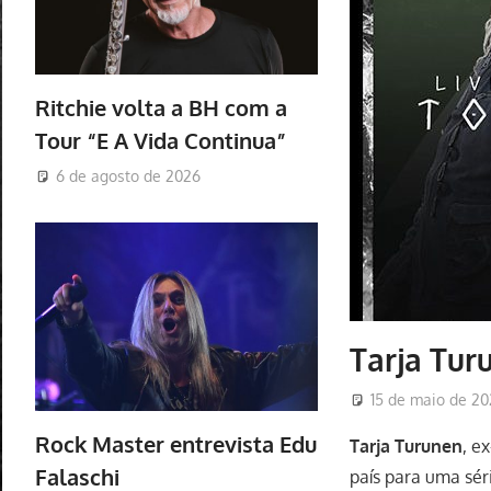
Ritchie volta a BH com a
Tour “E A Vida Continua”
6 de agosto de 2026
Tarja Tur
15 de maio de 2
Rock Master entrevista Edu
Tarja Turunen
, e
Falaschi
país para uma sé