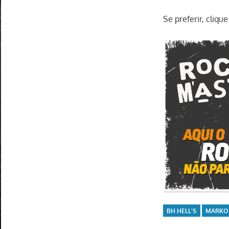
Se preferir, cliq
BH HELL'S
MARKO 