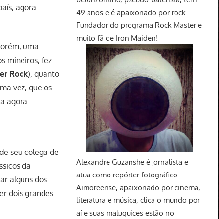
aís, agora
49 anos e é apaixonado por rock.
Fundador do programa Rock Master e
muito fã de Iron Maiden!
 Porém, uma
s mineiros, fez
ter Rock
), quanto
ma vez, que os
ra agora.
 de seu colega de
Alexandre Guzanshe é jornalista e
ssicos da
atua como repórter fotográfico.
rar alguns dos
Aimoreense, apaixonado por cinema,
er dois grandes
literatura e música, clica o mundo por
aí e suas maluquices estão no