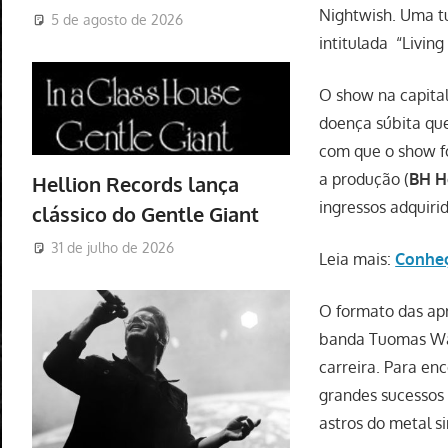
Nightwish. Uma tu
5 de agosto de 2026
intitulada “Livin
O show na capital
doença súbita que
com que o show fo
a produção (
BH He
Hellion Records lança
ingressos adquiri
clássico do Gentle Giant
31 de julho de 2026
Leia mais:
Conheç
O formato das apr
banda Tuomas Wäin
carreira. Para en
grandes sucessos 
astros do metal s