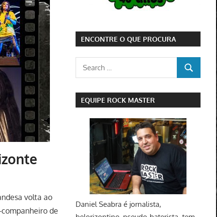
ENCONTRE O QUE PROCURA
Search
SEARCH
for:
EQUIPE ROCK MASTER
izonte
landesa volta ao
Daniel Seabra
é jornalista,
x-companheiro de
belorizontino, pseudo-baterista, tem