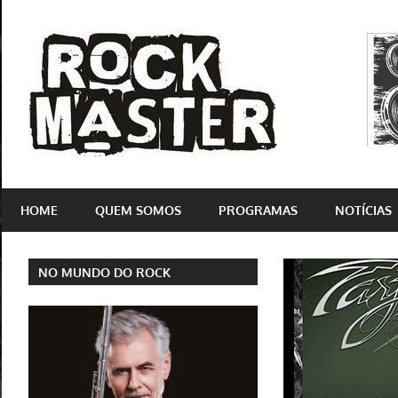
Skip
to
Rock
content
Master
Site
dedicado
HOME
QUEM SOMOS
PROGRAMAS
NOTÍCIAS
ao
rock'n'roll
e
NO MUNDO DO ROCK
suas
vertentes