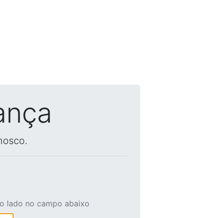
ança
nosco.
ao lado no campo abaixo