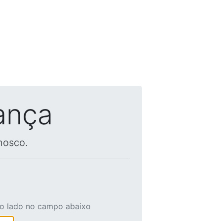
ança
nosco.
ao lado no campo abaixo