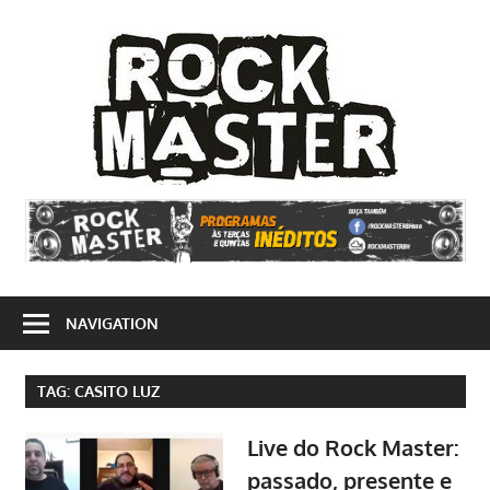
Skip
to
Rock
content
Mast
Site
dedicado
ao
rock'n'roll
e
NAVIGATION
suas
vertentes
TAG:
CASITO LUZ
Live do Rock Master:
passado, presente e