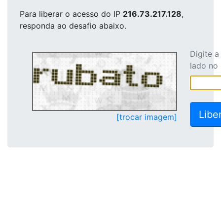
Para liberar o acesso
do IP
216.73.217.128
,
responda ao desafio abaixo.
Digite 
lado no
[trocar imagem]