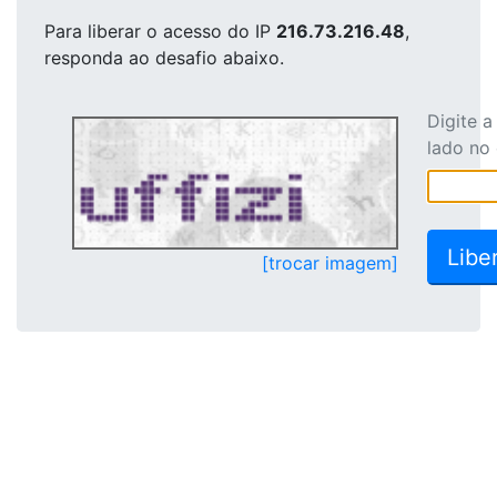
Para liberar o acesso
do IP
216.73.216.48
,
responda ao desafio abaixo.
Digite 
lado no
[trocar imagem]