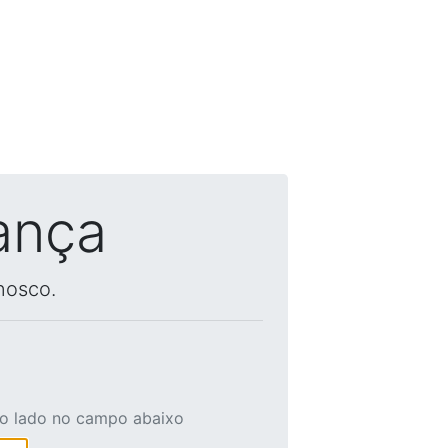
ança
nosco.
ao lado no campo abaixo