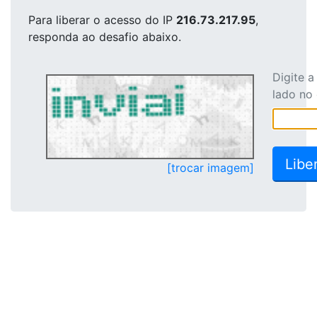
Para liberar o acesso
do IP
216.73.217.95
,
responda ao desafio abaixo.
Digite 
lado no
[trocar imagem]