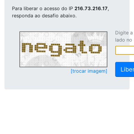
Para liberar o acesso
do IP
216.73.216.17
,
responda ao desafio abaixo.
Digite 
lado no
[trocar imagem]