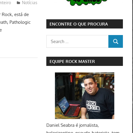
nteiro
Notícias
r Rock, está de
ath, Pathologic
ENCONTRE O QUE PROCURA
e
Search
SEARCH
for:
EQUIPE ROCK MASTER
Daniel Seabra
é jornalista,
belorizontino, pseudo-baterista, tem