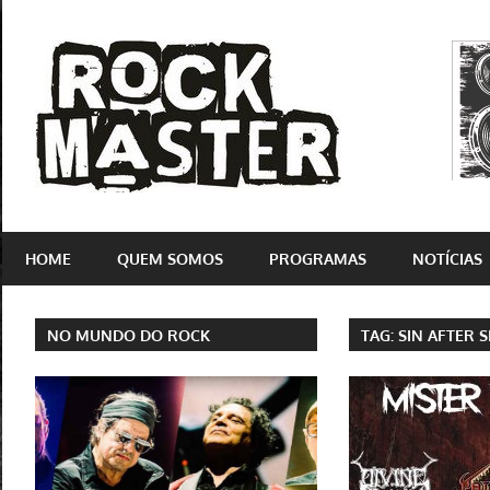
Skip
to
Rock
content
Master
Site
dedicado
HOME
QUEM SOMOS
PROGRAMAS
NOTÍCIAS
ao
rock'n'roll
e
NO MUNDO DO ROCK
TAG:
SIN AFTER S
suas
vertentes