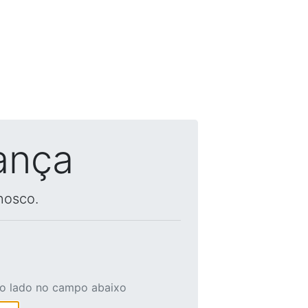
ança
nosco.
ao lado no campo abaixo