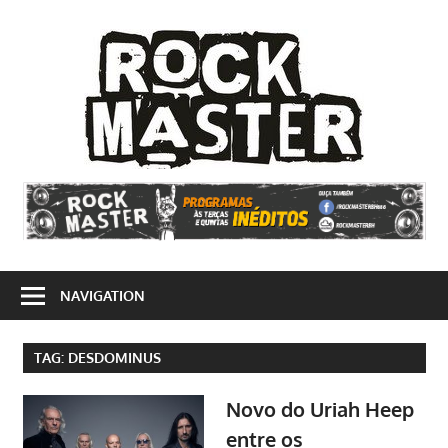
Skip
to
Rock
content
Mast
Site
dedicado
ao
rock'n'roll
e
NAVIGATION
suas
vertentes
TAG:
DESDOMINUS
Novo do Uriah Heep
entre os