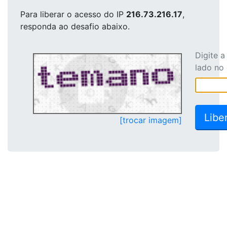
Para liberar o acesso
do IP
216.73.216.17
,
responda ao desafio abaixo.
Digite 
lado no
[trocar imagem]