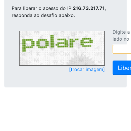
Para liberar o acesso
do IP
216.73.217.71
,
responda ao desafio abaixo.
Digite 
lado no
[trocar imagem]