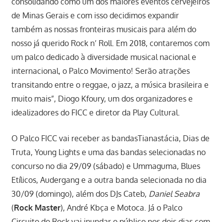
consolidando como um dos maiores eventos cervejeiros
de Minas Gerais e com isso decidimos expandir
também as nossas fronteiras musicais para além do
nosso já querido Rock n’ Roll. Em 2018, contaremos com
um palco dedicado à diversidade musical nacional e
internacional, o Palco Movimento! Serão atrações
transitando entre o reggae, o jazz, a música brasileira e
muito mais”, Diogo Kfoury, um dos organizadores e
idealizadores do FICC e diretor da Play Cultural.
O Palco FICC vai receber as bandasTianastácia, Dias de
Truta, Young Lights e uma das bandas selecionadas no
concurso no dia 29/09 (sábado) e Ummaguma, Blues
Etílicos, Audergang e a outra banda selecionada no dia
30/09 (domingo), além dos DJs Cateb,
Daniel Seabra
(
Rock Master
), André Kbça e Motoca. Já o Palco
Circuito do Rock vai inundar o público nos dois dias com