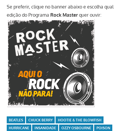
Se preferir, clique no banner abaixo e escolha qual
edição do Programa
Rock Master
quer ouvir:
BEATLES
CHUCK BERRY
HOOTIE & THE BLOWFISH
HURRICANE
INSANIDADE
OZZY OSBOURNE
POISON