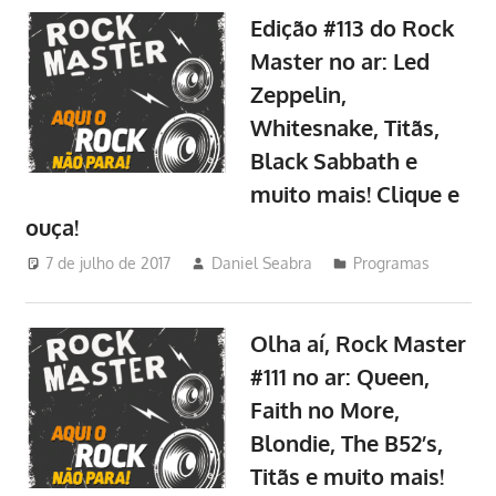
Edição #113 do Rock
Master no ar: Led
Zeppelin,
Whitesnake, Titãs,
Black Sabbath e
muito mais! Clique e
ouça!
7 de julho de 2017
Daniel Seabra
Programas
Olha aí, Rock Master
#111 no ar: Queen,
Faith no More,
Blondie, The B52’s,
Titãs e muito mais!