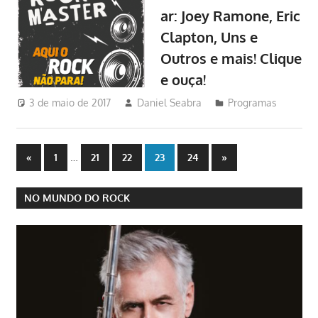
ar: Joey Ramone, Eric
Clapton, Uns e
Outros e mais! Clique
e ouça!
3 de maio de 2017
Daniel Seabra
Programas
Navegação
Previous
…
Next
«
1
21
22
23
24
»
Posts
Posts
por
NO MUNDO DO ROCK
posts