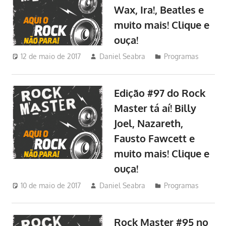
Wax, Ira!, Beatles e
muito mais! Clique e
ouça!
12 de maio de 2017
Daniel Seabra
Programas
Edição #97 do Rock
Master tá aí! Billy
Joel, Nazareth,
Fausto Fawcett e
muito mais! Clique e
ouça!
10 de maio de 2017
Daniel Seabra
Programas
Rock Master #95 no