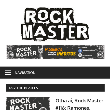
Skip
to
Rock
content
Mast
Site
dedicado
ao
rock'n'roll
e
NAVIGATION
suas
vertentes
TAG:
THE BEATLES
Olha aí, Rock Master
#116: Ramones,