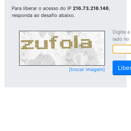
Para liberar o acesso
do IP
216.73.216.146
,
responda ao desafio abaixo.
Digite 
lado no
[trocar imagem]