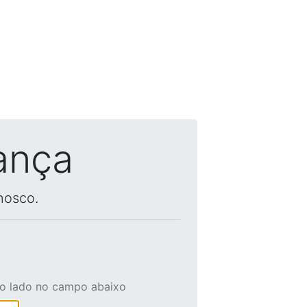
ança
nosco.
ao lado no campo abaixo